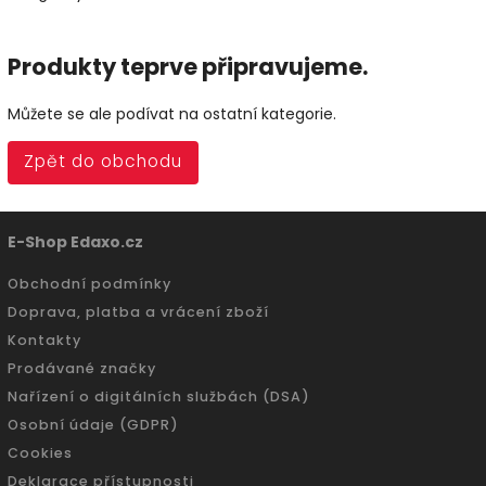
Produkty teprve připravujeme.
Můžete se ale podívat na ostatní kategorie.
Zpět do obchodu
E-Shop Edaxo.cz
Obchodní podmínky
Doprava, platba a vrácení zboží
Kontakty
Prodávané značky
Nařízení o digitálních službách (DSA)
Osobní údaje (GDPR)
Cookies
Deklarace přístupnosti