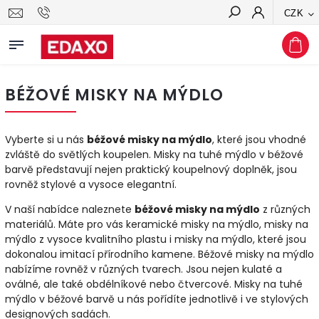
CZK
Hledat
BÉŽOVÉ MISKY NA MÝDLO
Vyberte si u nás
béžové misky na mýdlo
, které jsou vhodné
zvláště do světlých koupelen. Misky na tuhé mýdlo v béžové
barvě představují nejen praktický koupelnový doplněk, jsou
rovněž stylové a vysoce elegantní.
V naší nabídce naleznete
béžové misky na mýdlo
z různých
materiálů. Máte pro vás keramické misky na mýdlo, misky na
mýdlo z vysoce kvalitního plastu i misky na mýdlo, které jsou
dokonalou imitací přírodního kamene. Béžové misky na mýdlo
nabízíme rovněž v různých tvarech. Jsou nejen kulaté a
oválné, ale také obdélníkové nebo čtvercové. Misky na tuhé
mýdlo v béžové barvě u nás pořídíte jednotlivě i ve stylových
designových sadách.