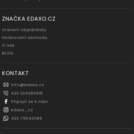
ZNAČKA EDAXO.CZ
Vrácení objednávky
Hodnocení obchodu
O nás
BLOG
KONTAKT
info
@
edaxo.cz
420 234280918
Připojit se k nám
edaxo_cz
420 790421188