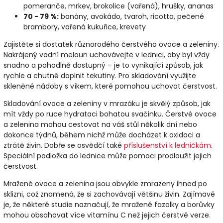
pomeranče, mrkev, brokolice (vařená), hrušky, ananas
70 - 79 %:
banány, avokádo, tvaroh, ricotta, pečené
brambory, vařená kukuřice, krevety
Zajistěte si dostatek různorodého čerstvého ovoce a zeleniny.
Nakrájený vodní meloun uchovávejte v lednici, aby byl vždy
snadno a pohodlně dostupný – je to vynikající způsob, jak
rychle a chutně doplnit tekutiny. Pro skladování využijte
skleněné nádoby s víkem, které pomohou uchovat čerstvost.
Skladování ovoce a zeleniny v mrazáku je skvělý způsob, jak
mít vždy po ruce hydrataci bohatou svačinku. Čerstvé ovoce
a zelenina mohou cestovat na váš stůl několik dní nebo
dokonce týdnů, během nichž může docházet k oxidaci a
ztrátě živin. Dobře se osvědčí také
příslušenství k ledničkám
.
Speciální podložka do lednice může pomoci prodloužit jejich
čerstvost.
Mražené ovoce a zelenina jsou obvykle zmrazeny ihned po
sklizni, což znamená, že si zachovávají většinu živin. Zajímavé
je, že některé studie naznačují, že mražené fazolky a borůvky
mohou obsahovat více vitamínu C než jejich čerstvé verze.