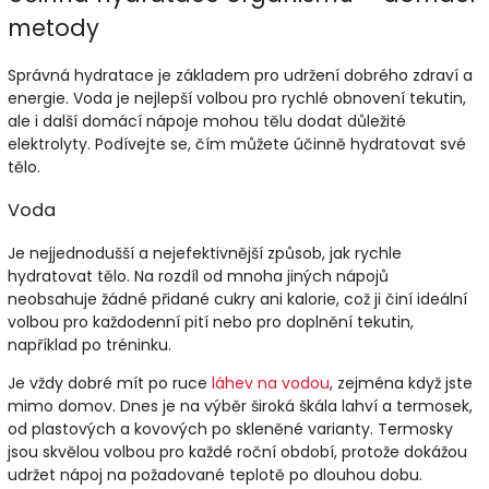
metody
Správná hydratace je základem pro udržení dobrého zdraví a
energie. Voda je nejlepší volbou pro rychlé obnovení tekutin,
ale i další domácí nápoje mohou tělu dodat důležité
elektrolyty. Podívejte se, čím můžete účinně hydratovat své
tělo.
Voda
Je nejjednodušší a nejefektivnější způsob, jak rychle
hydratovat tělo. Na rozdíl od mnoha jiných nápojů
neobsahuje žádné přidané cukry ani kalorie, což ji činí ideální
volbou pro každodenní pití nebo pro doplnění tekutin,
například po tréninku.
Je vždy dobré mít po ruce
láhev na vodou
, zejména když jste
mimo domov. Dnes je na výběr široká škála lahví a termosek,
od plastových a kovových po skleněné varianty. Termosky
jsou skvělou volbou pro každé roční období, protože dokážou
udržet nápoj na požadované teplotě po dlouhou dobu.