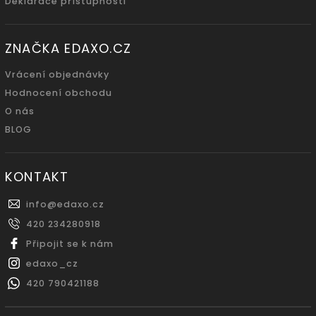
Deklarace přístupnosti
ZNAČKA EDAXO.CZ
Vrácení objednávky
Hodnocení obchodu
O nás
BLOG
KONTAKT
info
@
edaxo.cz
420 234280918
Připojit se k nám
edaxo_cz
420 790421188