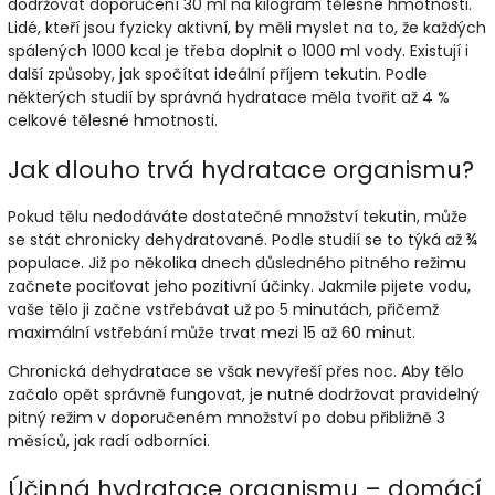
dodržovat doporučení 30 ml na kilogram tělesné hmotnosti.
Lidé, kteří jsou fyzicky aktivní, by měli myslet na to, že každých
spálených 1000 kcal je třeba doplnit o 1000 ml vody. Existují i
další způsoby, jak spočítat ideální příjem tekutin. Podle
některých studií by správná hydratace měla tvořit až 4 %
celkové tělesné hmotnosti.
Jak dlouho trvá hydratace organismu?
Pokud tělu nedodáváte dostatečné množství tekutin, může
se stát chronicky dehydratované. Podle studií se to týká až ¾
populace. Již po několika dnech důsledného pitného režimu
začnete pociťovat jeho pozitivní účinky. Jakmile pijete vodu,
vaše tělo ji začne vstřebávat už po 5 minutách, přičemž
maximální vstřebání může trvat mezi 15 až 60 minut.
Chronická dehydratace se však nevyřeší přes noc. Aby tělo
začalo opět správně fungovat, je nutné dodržovat pravidelný
pitný režim v doporučeném množství po dobu přibližně 3
měsíců, jak radí odborníci.
Účinná hydratace organismu – domácí