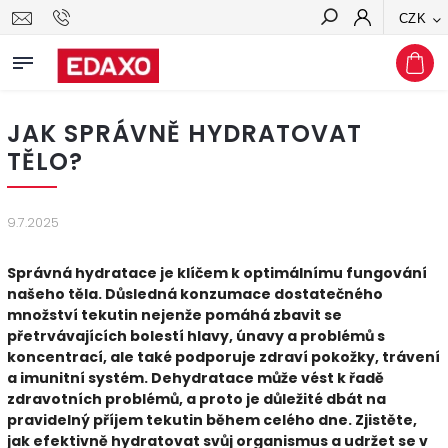
CZK
Hledat
JAK SPRÁVNĚ HYDRATOVAT
TĚLO?
9.7.2025
Správná hydratace je klíčem k optimálnímu fungování
našeho těla. Důsledná konzumace dostatečného
množství tekutin nejenže pomáhá zbavit se
přetrvávajících bolestí hlavy, únavy a problémů s
koncentrací, ale také podporuje zdraví pokožky, trávení
a imunitní systém. Dehydratace může vést k řadě
zdravotních problémů, a proto je důležité dbát na
pravidelný příjem tekutin během celého dne. Zjistěte,
jak efektivně hydratovat svůj organismus a udržet se v