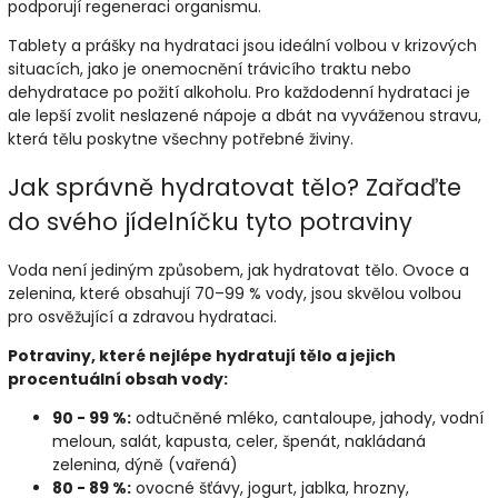
podporují regeneraci organismu.
Tablety a prášky na hydrataci jsou ideální volbou v krizových
situacích, jako je onemocnění trávicího traktu nebo
dehydratace po požití alkoholu. Pro každodenní hydrataci je
ale lepší zvolit neslazené nápoje a dbát na vyváženou stravu,
která tělu poskytne všechny potřebné živiny.
Jak správně hydratovat tělo? Zařaďte
do svého jídelníčku tyto potraviny
Voda není jediným způsobem, jak hydratovat tělo. Ovoce a
zelenina, které obsahují 70–99 % vody, jsou skvělou volbou
pro osvěžující a zdravou hydrataci.
Potraviny, které nejlépe hydratují tělo a jejich
procentuální obsah vody:
90 - 99 %:
odtučněné mléko, cantaloupe, jahody, vodní
meloun, salát, kapusta, celer, špenát, nakládaná
zelenina, dýně (vařená)
80 - 89 %:
ovocné šťávy, jogurt, jablka, hrozny,