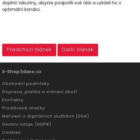
doplnit tekutiny, abyste podpořili své tělo a udrželi ho v
optimální kondici.
Předchozí článek
Další článek
E-Shop Edaxo.cz
Obchodní podmínky
Doprava, platba a vrácení zboží
Kontakty
Prodávané značky
Nařízení o digitálních službách (DSA)
Osobní údaje (GDPR)
Cookies