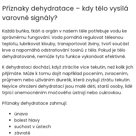
Příznaky dehydratace – kdy tělo vysílá
varovné signály?
Každá buňka, tkáň a orgán v našem těle potřebuje vodu ke
správnému fungování. Voda pomáhá regulovat tělesnou
teplotu, lubrikovat klouby, transportovat živiny, tvoří součást
krve a napomáhá odstraňování toxinů z těla. Pokud je tělo
dehydratované, nemůže tyto funkce vykonávat efektivně.
K dehydrataci dochází, když ztrácíte více tekutin, než kolik jich
přijímáte. Může k tomu dojít například pocením, zvracením,
průjmem nebo užíváním diuretik, která zvyšují ztrátu tekutin.
Nejvíce ohroženi dehydratací jsou malé děti, starší osoby, lidé
trpící onemocněním močového ústrojí nebo cukrovkou.
Příznaky dehydratace zahrnují:
únava
bolest hlavy
suchost v ústech
závratě