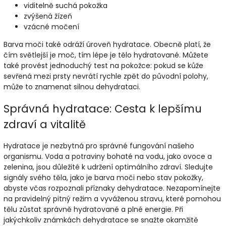
viditelně suchá pokožka
zvýšená žízeň
vzácné močení
Barva moči také odráží úroveň hydratace. Obecně platí, že
čím světlejší je moč, tím lépe je tělo hydratované. Můžete
také provést jednoduchý test na pokožce: pokud se kůže
sevřená mezi prsty nevrátí rychle zpět do původní polohy,
může to znamenat silnou dehydrataci.
Správná hydratace: Cesta k lepšímu
zdraví a vitalitě
Hydratace je nezbytná pro správné fungování našeho
organismu. Voda a potraviny bohaté na vodu, jako ovoce a
zelenina, jsou důležité k udržení optimálního zdraví. Sledujte
signály svého těla, jako je barva moči nebo stav pokožky,
abyste včas rozpoznali příznaky dehydratace. Nezapomínejte
na pravidelný pitný režim a vyváženou stravu, které pomohou
tělu zůstat správně hydratované a plné energie. Při
jakýchkoliv známkách dehydratace se snažte okamžitě