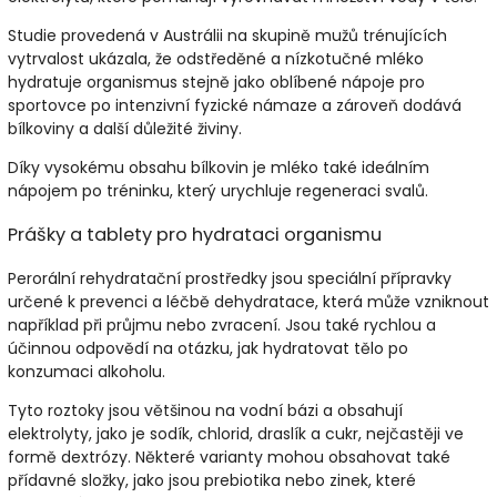
Studie provedená v Austrálii na skupině mužů trénujících
vytrvalost ukázala, že odstředěné a nízkotučné mléko
hydratuje organismus stejně jako oblíbené nápoje pro
sportovce po intenzivní fyzické námaze a zároveň dodává
bílkoviny a další důležité živiny.
Díky vysokému obsahu bílkovin je mléko také ideálním
nápojem po tréninku, který urychluje regeneraci svalů.
Prášky a tablety pro hydrataci organismu
Perorální rehydratační prostředky jsou speciální přípravky
určené k prevenci a léčbě dehydratace, která může vzniknout
například při průjmu nebo zvracení. Jsou také rychlou a
účinnou odpovědí na otázku, jak hydratovat tělo po
konzumaci alkoholu.
Tyto roztoky jsou většinou na vodní bázi a obsahují
elektrolyty, jako je sodík, chlorid, draslík a cukr, nejčastěji ve
formě dextrózy. Některé varianty mohou obsahovat také
přídavné složky, jako jsou prebiotika nebo zinek, které