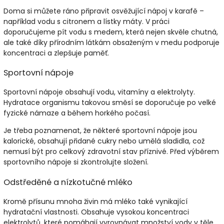
Doma si můžete ráno připravit osvěžující nápoj v karafě –
například vodu s citronem a lístky máty. V práci
doporučujeme pít vodu s medem, která nejen skvěle chutná,
ale také díky přírodním látkám obsaženým v medu podporuje
koncentraci a zlepšuje paměť.
Sportovní nápoje
Sportovní nápoje obsahují vodu, vitamíny a elektrolyty.
Hydratace organismu takovou směsí se doporučuje po velké
fyzické námaze a během horkého počasí.
Je třeba poznamenat, že některé sportovní nápoje jsou
kalorické, obsahují přidané cukry nebo umělá sladidla, což
nemusí být pro celkový zdravotní stav příznivé. Před výběrem
sportovního nápoje si zkontrolujte složení.
Odstředěné a nízkotučné mléko
Kromě přísunu mnoha živin má mléko také vynikající
hydratační vlastnosti. Obsahuje vysokou koncentraci
elektrolytů, které pomáhají vyrovnávat množství vody v těle.