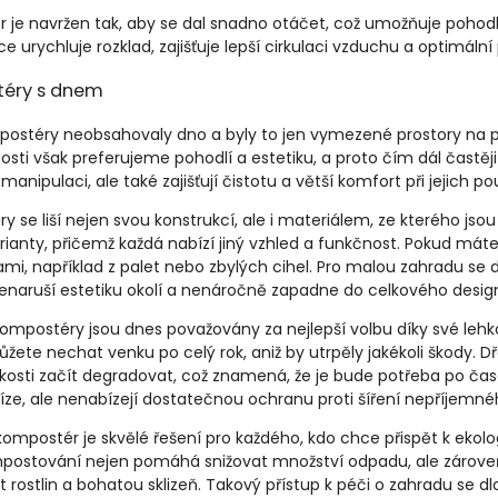
 je navržen tak, aby se dal snadno otáčet, což umožňuje poho
e urychluje rozklad, zajišťuje lepší cirkulaci vzduchu a optimá
éry s dnem
postéry neobsahovaly dno a byly to jen vymezené prostory na p
osti však preferujeme pohodlí a estetiku, a proto čím dál častě
manipulaci, ale také zajišťují čistotu a větší komfort při jejich po
 se liší nejen svou konstrukcí, ale i materiálem, ze kterého js
rianty, přičemž každá nabízí jiný vzhled a funkčnost. Pokud má
sami, například z palet nebo zbylých cihel. Pro malou zahradu se 
enaruší estetiku okolí a nenáročně zapadne do celkového desig
kompostéry jsou dnes považovány za nejlepší volbu díky své leh
ůžete nechat venku po celý rok, aniž by utrpěly jakékoli škody.
hkosti začít degradovat, což znamená, že je bude potřeba po čas
níze, ale nenabízejí dostatečnou ochranu proti šíření nepříjemn
ompostér je skvělé řešení pro každého, kdo chce přispět k ekolo
postování nejen pomáhá snižovat množství odpadu, ale zároveň
t rostlin a bohatou sklizeň. Takový přístup k péči o zahradu se 