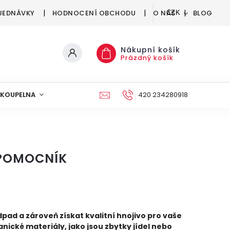
JEDNÁVKY
HODNOCENÍ OBCHODU
O NÁS
BLOG
CZK
Nákupní košík
Prázdný košík
KOUPELNA
KUCHYNĚ
DEKORACE
420 234280918
NÁBYTEK A
 POMOCNÍK
pad a zároveň získat kvalitní hnojivo pro vaše
nické materiály, jako jsou zbytky jídel nebo