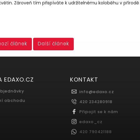
květin. Zároveň tím přispíváte k udržitelnému koloběhu v přírod
ozí článek
Další článek
A EDAXO.CZ
KONTAKT
objednávky
info
@
edaxo.cz
ní obchodu
420 234280918
Připojit se k nám
edaxo_cz
420 790421188