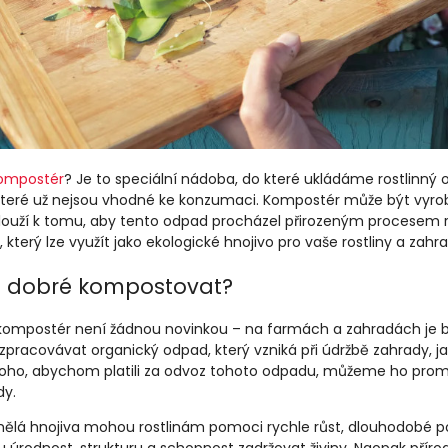
ompostér
? Je to speciální nádoba, do které ukládáme rostlinný
 které už nejsou vhodné ke konzumaci. Kompostér může být vyrobe
slouží k tomu, aby tento odpad procházel přirozeným procesem ro
který lze využít jako ekologické hnojivo pro vaše rostliny a zahr
e dobré kompostovat?
kompostér není žádnou novinkou – na farmách a zahradách je b
zpracovávat organický odpad, který vzniká při údržbě zahrady, ja
oho, abychom platili za odvoz tohoto odpadu, můžeme ho proměn
dy.
mělá hnojiva mohou rostlinám pomoci rychle růst, dlouhodobé po