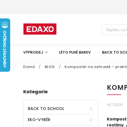
VÝPRODEJ
LÉTO PLNÉ BAREV
BACK TO SC
Domů
/
BLOG
/
Kompostér na zahradě – prakt
KOMP
Kategorie
16.7.2025
BACK TO SCHOOL
Kompostér
EKO-VYBĚR
rostliny.