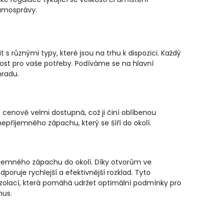
samosprávy.
s různými typy, které jsou na trhu k dispozici. Každý
dnost pro vaše potřeby. Podíváme se na hlavní
hradu.
 cenově velmi dostupná, což ji činí oblíbenou
nepříjemného zápachu, který se šíří do okolí.
říjemného zápachu do okolí. Díky otvorům ve
oruje rychlejší a efektivnější rozklad. Tyto
izolací, která pomáhá udržet optimální podmínky pro
mus.