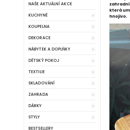
NAŠE AKTUÁLNÍ AKCE
zahradní
která um
KUCHYNĚ
hnojivo.
KOUPELNA
DEKORACE
NÁBYTEK A DOPLŇKY
DĚTSKÝ POKOJ
TEXTILIE
SKLADOVÁNÍ
ZAHRADA
DÁRKY
STYLY
BESTSELLERY