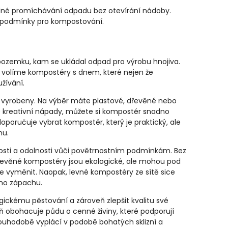
dlné promíchávání odpadu bez otevírání nádoby.
lní podmínky pro kompostování.
ozemku, kam se ukládal odpad pro výrobu hnojiva.
ji volíme kompostéry s dnem, které nejen že
užívání.
ou vyrobeny. Na výběr máte plastové, dřevěné nebo
te kreativní nápady, můžete si kompostér snadno
doporučuje vybrat kompostér, který je praktický, ale
nu.
kosti a odolnosti vůči povětrnostním podmínkám. Bez
 Dřevěné kompostéry jsou ekologické, ale mohou pod
e vyměnit. Naopak, levné kompostéry ze sítě sice
ého zápachu.
gickému pěstování a zároveň zlepšit kvalitu své
 obohacuje půdu o cenné živiny, které podporují
dlouhodobě vyplácí v podobě bohatých sklizní a