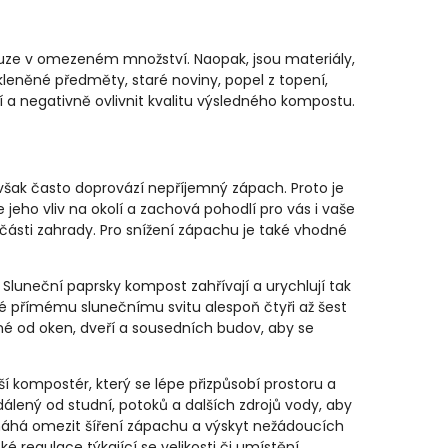
pouze v omezeném množství. Naopak, jsou materiály,
kleněné předměty, staré noviny, popel z topení,
a negativně ovlivnit kvalitu výsledného kompostu.
však často doprovází nepříjemný zápach. Proto je
jeho vliv na okolí a zachová pohodlí pro vás i vaše
ásti zahrady. Pro snížení zápachu je také vhodné
luneční paprsky kompost zahřívají a urychlují tak
né přímému slunečnímu svitu alespoň čtyři až šest
ené od oken, dveří a sousedních budov, aby se
 kompostér, který se lépe přizpůsobí prostoru a
álený od studní, potoků a dalších zdrojů vody, aby
máhá omezit šíření zápachu a výskyt nežádoucích
é regulace týkající se velikosti či umístění