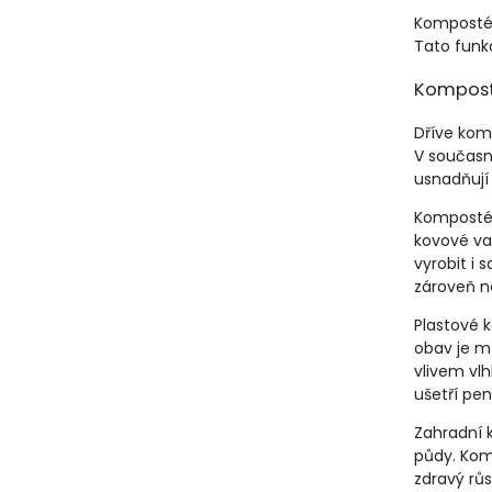
Kompostér
Tato funkc
Kompost
Dříve kom
V současn
usnadňují 
Kompostéry
kovové va
vyrobit i 
zároveň n
Plastové 
obav je m
vlivem vl
ušetří pe
Zahradní k
půdy. Kom
zdravý růs