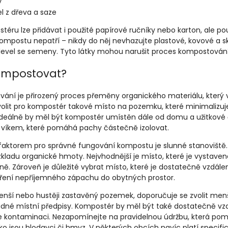
y
l z dřeva a saze
téru lze přidávat i použité papírové ručníky nebo karton, ale 
kompostu nepatří – nikdy do něj nevhazujte plastové, kovové a s
level se semeny. Tyto látky mohou narušit proces kompostování 
ompostovat?
ání je přirozený proces přeměny organického materiálu, který 
volit pro kompostér takové místo na pozemku, které minimalizuje 
Ideálně by měl být kompostér umístěn dále od domu a užitkové č
o víkem, které pomáhá pachy částečně izolovat.
faktorem pro správné fungování kompostu je slunné stanoviště. S
zkladu organické hmoty. Nejvhodnější je místo, které je vystave
ně. Zároveň je důležité vybrat místo, které je dostatečně vzdál
íření nepříjemného zápachu do obytných prostor.
enší nebo hustěji zastavěný pozemek, doporučuje se zvolit menší
padné místní předpisy. Kompostér by měl být také dostatečně vzd
e kontaminaci. Nezapomínejte na pravidelnou údržbu, která po
ko jsou hlodavci či hmyz. V některých obcích navíc platí specifick