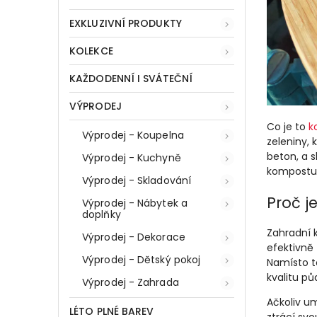
EXKLUZIVNÍ PRODUKTY
KOLEKCE
KAŽDODENNÍ I SVÁTEČNÍ
VÝPRODEJ
Co je to
k
Výprodej - Koupelna
zeleniny,
beton, a 
Výprodej - Kuchyně
kompostu, 
Výprodej - Skladování
Proč j
Výprodej - Nábytek a
doplňky
Zahradní 
Výprodej - Dekorace
efektivně 
Výprodej - Dětský pokoj
Namísto t
kvalitu pů
Výprodej - Zahrada
Ačkoliv u
LÉTO PLNÉ BAREV