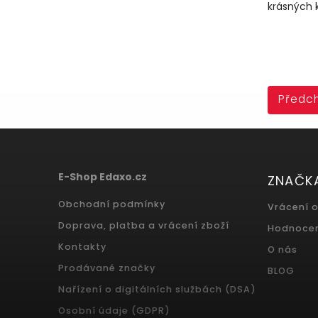
krásných 
Předch
E-Shop Edaxo.cz
ZNAČK
Obchodní podmínky
Vrácení 
Doprava, platba a vrácení zboží
Hodnoce
Kontakty
O nás
Prodávané značky
BLOG
Nařízení o digitálních službách (DSA)
Osobní údaje (GDPR)