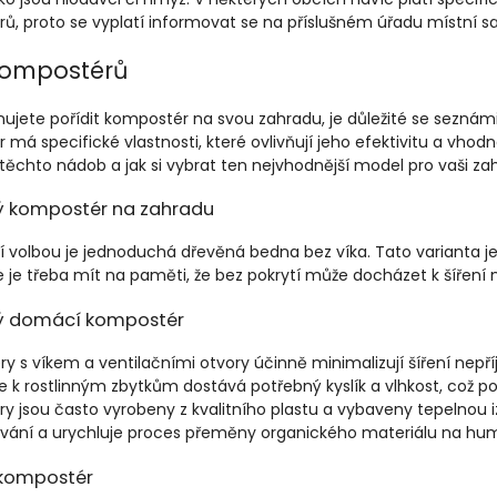
ů, proto se vyplatí informovat se na příslušném úřadu místní 
kompostérů
ujete pořídit kompostér na svou zahradu, je důležité se seznámit 
má specifické vlastnosti, které ovlivňují jeho efektivitu a vho
těchto nádob a jak si vybrat ten nejvhodnější model pro vaši za
ý kompostér na zahradu
í volbou je jednoduchá dřevěná bedna bez víka. Tato varianta je
e je třeba mít na paměti, že bez pokrytí může docházet k šíření 
ý domácí kompostér
y s víkem a ventilačními otvory účinně minimalizují šíření nep
 k rostlinným zbytkům dostává potřebný kyslík a vlhkost, což podp
y jsou často vyrobeny z kvalitního plastu a vybaveny tepelnou 
ání a urychluje proces přeměny organického materiálu na hu
 kompostér