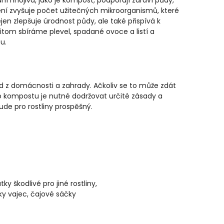
ní hnojiva, jako je kompost, podporují zdraví půdy,
ojení zvyšuje počet užitečných mikroorganismů, které
jen zlepšuje úrodnost půdy, ale také přispívá k
itom sbíráme plevel, spadané ovoce a listí a
u.
d z domácnosti a zahrady. Ačkoliv se to může zdát
ho kompostu je nutné dodržovat určité zásady a
ude pro rostliny prospěšný.
ky škodlivé pro jiné rostliny,
ky vajec, čajové sáčky