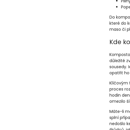
Pilin
Pope
Do kompos
které do 
maso či p
Kde k
Kompostov
důležité z
sousedy. 
opatřit h
Klíčovým 
proces ro
hodin den
omezilo š
Máte-li m
splní pří
nedošlo k
škůdců, ja