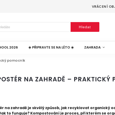
VRÁCENÍ OB
Hledat
HOOL 2026
☀️ PŘIPRAVTE SE NA LÉTO ☀️
ZAHRADA
ický pomocník
OSTÉR NA ZAHRADĚ – PRAKTICKÝ
 na zahradě je skvělý způsob, jak recyklovat organický od
 Jak to funguje? Kompostování je proces, při kterém se orga