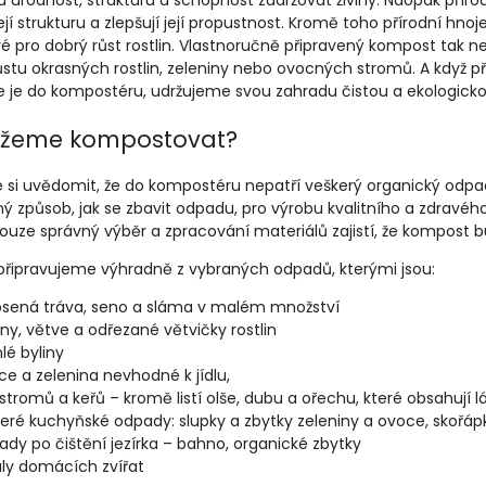
u úrodnost, strukturu a schopnost zadržovat živiny. Naopak přírod
ejí strukturu a zlepšují její propustnost. Kromě toho přírodní hn
vé pro dobrý růst rostlin. Vlastnoručně připravený kompost tak ne
stu okrasných rostlin, zeleniny nebo ovocných stromů. A když př
 je do kompostéru, udržujeme svou zahradu čistou a ekologicko
žeme kompostovat?
té si uvědomit, že do kompostéru nepatří veškerý organický odpa
ný způsob, jak se zbavit odpadu, pro výrobu kvalitního a zdravé
Pouze správný výběr a zpracování materiálů zajistí, že kompost b
řipravujeme výhradně z vybraných odpadů, kterými jsou:
sená tráva, seno a sláma v malém množství
ny, větve a odřezané větvičky rostlin
lé byliny
e a zelenina nevhodné k jídlu,
í stromů a keřů – kromě listí olše, dubu a ořechu, které obsahují lát
eré kuchyňské odpady: slupky a zbytky zeleniny a ovoce, skořáp
dy po čištění jezírka – bahno, organické zbytky
ly domácích zvířat