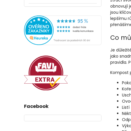
ztrácí svo
obnovují j
jsou klíčo
lepšímu rů
přenášíme
Co mů
Je důleži
jako snad
pravidla. 
Kompost p
Poko
Koře
Usch
Ovoc
Facebook
List
Někt
Odpa
Výka