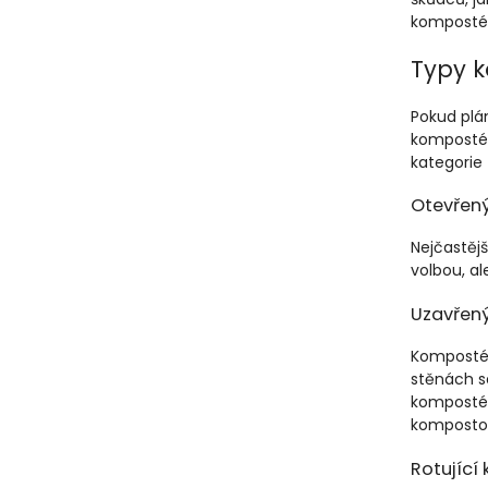
kompostér
Typy 
Pokud plán
kompostér 
kategorie 
Otevřen
Nejčastějš
volbou, al
Uzavřen
Kompostér
stěnách se
kompostér
kompostov
Rotující