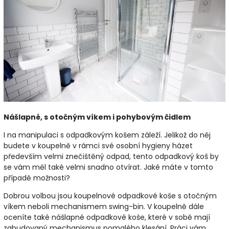
Nášlapné, s otočným víkem i pohybovým čidlem
I na manipulaci s odpadkovým košem záleží. Jelikož do něj
budete v koupelně v rámci své osobní hygieny házet
především velmi znečištěný odpad, tento odpadkový koš by
se vám měl také velmi snadno otvírat. Jaké máte v tomto
případě možnosti?
Dobrou volbou jsou koupelnové odpadkové koše s otočným
víkem neboli mechanismem swing-bin. V koupelně dále
oceníte také nášlapné odpadkové koše, které v sobě mají
zabudovaný mechanismus pomalého klesání. Práci vám