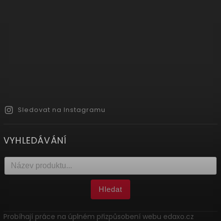
Sledovat na Instagramu
VYHLEDÁVÁNÍ
Hledat
Probíhají práce na úplném přizpůsobení webu edaxo.cz