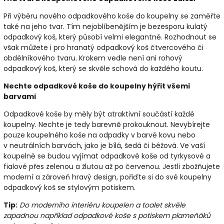
Při výběru nového odpadkového koše do koupelny se zaměřte
také na jeho tvar. Tím nejoblíbenějším je bezesporu kulatý
odpadkový koš, který působí velmi elegantně. Rozhodnout se
však můžete i pro hranatý odpadkový koš čtvercového či
obdélníkového tvaru. Krokem vedle není ani rohový
odpadkový koš, který se skvěle schová do každého koutu.
Nechte odpadkové koše do koupelny hýřit všemi
barvami
Odpadkové koše by měly být atraktivní součástí každé
koupelny. Nechte je tedy barevně prokouknout. Nevybírejte
pouze koupelného koše na odpadky v barvě kovu nebo
v neutrálních barvách, jako je bílá, šedá či béžová. Ve vaší
koupelně se budou vyjímat odpadkové koše od tyrkysové a
fialové přes zelenou a žlutou až po červenou. Jestli zbožňujete
moderní a zároveň hravý design, pořiďte si do své koupelny
odpadkový koš se stylovým potiskem.
Tip:
Do moderního interiéru koupelen a toalet skvěle
zapadnou například odpadkové koše s potiskem plameňáků