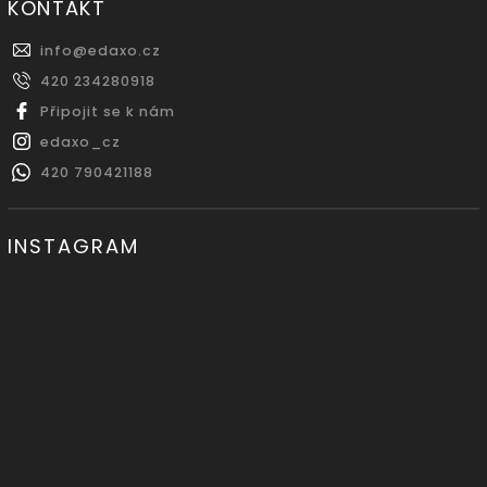
KONTAKT
info
@
edaxo.cz
420 234280918
Připojit se k nám
edaxo_cz
420 790421188
INSTAGRAM