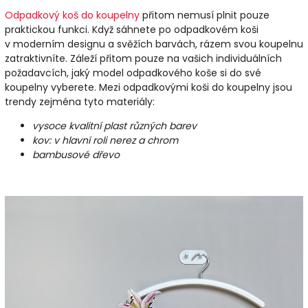
Odpadkový koš do koupelny
přitom nemusí plnit pouze
praktickou funkci. Když sáhnete po odpadkovém koši
v moderním designu a svěžích barvách, rázem svou koupelnu
zatraktivníte. Záleží přitom pouze na vašich individuálních
požadavcích, jaký model odpadkového koše si do své
koupelny vyberete. Mezi odpadkovými koši do koupelny jsou
trendy zejména tyto materiály:
vysoce kvalitní plast různých barev
kov: v hlavní roli nerez a chrom
bambusové dřevo