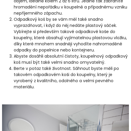
objem, ideálně kolem 2 až 6 litrů. Jedině tak zabráníte
hromadění nepořádku v koupelně a případnému vzniku
nepříjemného zápachu.
Odpadkový koš by se vám měl také snadno
vyprazdňovat, i když do něj nedáte plastový sáček.
Vybírejte si především takové odpadkové koše do
koupelny, které obsahují vyjímatelnou plastovou vložku,
díky které mnohem snadněji vyhodíte nahromaděné
odpadky do popelnice nebo kontejneru.
Abyste dosáhli absolutní čistoty, koupelnový odpadkový
koš musí být také velmi snadno omyvatelný.
Berte v potaz také životnost. Sáhnout byste měli po
takovém odpadkovém koši do koupelny, který je
vyrobený z kvalitního, odolného a velmi pevného
materiálu.