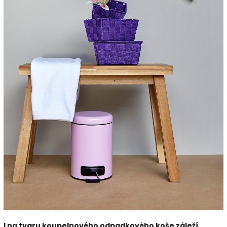
I na tvaru koupelnového odpadkového koše záleží