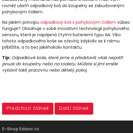
rovněž ušetří odpadkový koš do koupelny se zabudovaným
pohybovým čidlem.
Na jakém principu
odpadkový koš s pohybovým čidlem
vůbec
funguje? Obsahuje v sobě inovativní technologii pohybového
senzoru, která je napájená čtyřmi bateriemi typu AA. Víko
tohoto odpadkového koše se otevírá, kdykoliv se k němu
přiblížíte, a to bez jakéhokoliv kontaktu.
Tip:
Odpadkové koše, které jsme si představili, však nepatří
pouze do koupelny nebo na toaletu. Můžete si jimi směle
vybavit také pracovnu nebo dětský pokoj.
Předchozí článek
Další článek
E-Shop Edaxo.cz