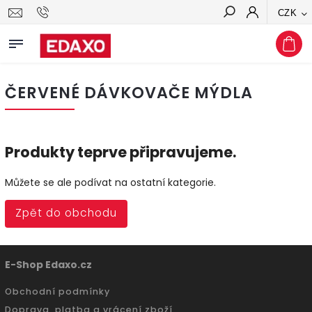
CZK
Hledat
ČERVENÉ DÁVKOVAČE MÝDLA
Produkty teprve připravujeme.
Můžete se ale podívat na ostatní kategorie.
Zpět do obchodu
E-Shop Edaxo.cz
Obchodní podmínky
Doprava, platba a vrácení zboží