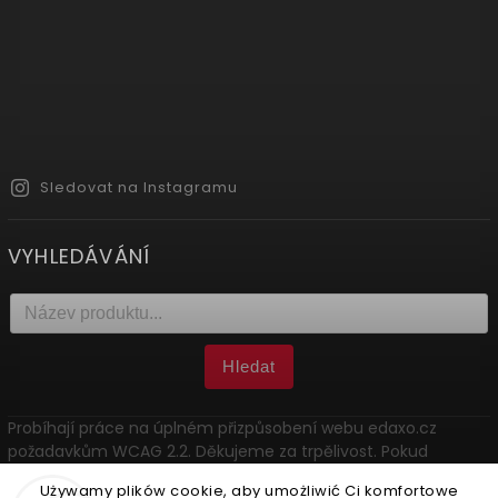
Sledovat na Instagramu
VYHLEDÁVÁNÍ
Hledat
Probíhají práce na úplném přizpůsobení webu edaxo.cz
požadavkům WCAG 2.2. Děkujeme za trpělivost. Pokud
narazíte na problém, kontaktujte nás: marketing@edaxo.cz.
Używamy plików cookie, aby umożliwić Ci komfortowe