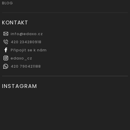
BLOG
KONTAKT
info
@
edaxo.cz
420 234280918
Připojit se k nám
edaxo_cz
420 790421188
INSTAGRAM