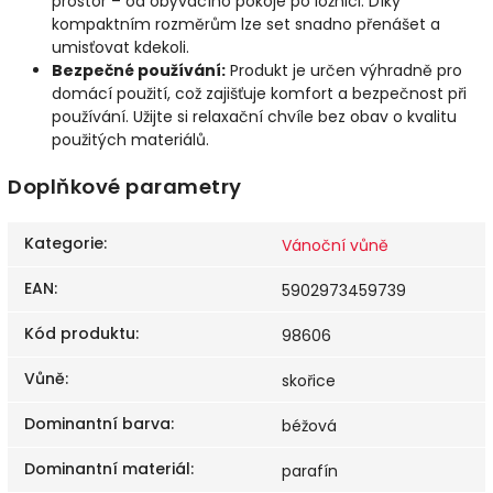
prostor – od obývacího pokoje po ložnici. Díky
kompaktním rozměrům lze set snadno přenášet a
umisťovat kdekoli.
Bezpečné používání:
Produkt je určen výhradně pro
domácí použití, což zajišťuje komfort a bezpečnost při
používání. Užijte si relaxační chvíle bez obav o kvalitu
použitých materiálů.
Doplňkové parametry
Kategorie
:
Vánoční vůně
EAN
:
5902973459739
Kód produktu
:
98606
Vůně
:
skořice
Dominantní barva
:
béžová
Dominantní materiál
:
parafín