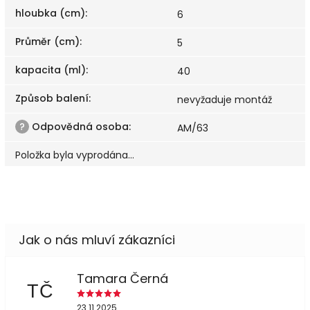
hloubka (cm)
:
6
Průměr (cm)
:
5
kapacita (ml)
:
40
Způsob balení
:
nevyžaduje montáž
?
Odpovědná osoba
:
AM/63
Položka byla vyprodána…
Tamara Černá
TČ
23.11.2025