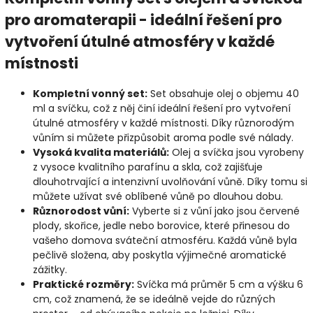
pro aromaterapii - ideální řešení pro
vytvoření útulné atmosféry v každé
místnosti
Kompletní vonný set:
Set obsahuje olej o objemu 40
ml a svíčku, což z něj činí ideální řešení pro vytvoření
útulné atmosféry v každé místnosti. Díky různorodým
vůním si můžete přizpůsobit aroma podle své nálady.
Vysoká kvalita materiálů:
Olej a svíčka jsou vyrobeny
z vysoce kvalitního parafínu a skla, což zajišťuje
dlouhotrvající a intenzivní uvolňování vůně. Díky tomu si
můžete užívat své oblíbené vůně po dlouhou dobu.
Různorodost vůní:
Vyberte si z vůní jako jsou červené
plody, skořice, jedle nebo borovice, které přinesou do
vašeho domova sváteční atmosféru. Každá vůně byla
pečlivě složena, aby poskytla výjimečné aromatické
zážitky.
Praktické rozměry:
Svíčka má průměr 5 cm a výšku 6
cm, což znamená, že se ideálně vejde do různých