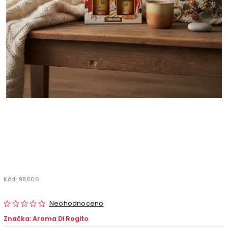
Kód:
98606
Neohodnoceno
Značka:
Aroma Di Rogito