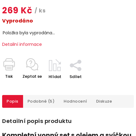
269 Kč
/ ks
Vyprodáno
Položka byla vyprodána…
Detailní informace
Tisk
Zeptat se
Hlídat
Sdílet
Popis
Podobné (5)
Hodnocení
Diskuze
Detailní popis produktu
Kompletní vonný set s olejem a svíčkou