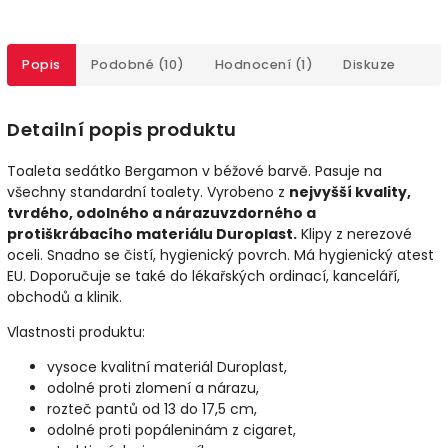
Popis
Podobné (10)
Hodnocení (1)
Diskuze
Detailní popis produktu
Toaleta sedátko Bergamon v béžové barvě. Pasuje na
všechny standardní toalety. Vyrobeno z
nejvyšší kvality,
tvrdého, odolného a nárazuvzdorného a
protiškrábacího materiálu Duroplast.
Klipy z nerezové
oceli. Snadno se čistí, hygienický povrch. Má hygienický atest
EU. Doporučuje se také do lékařských ordinací, kanceláří,
obchodů a klinik.
Vlastnosti produktu:
vysoce kvalitní materiál Duroplast,
odolné proti zlomení a nárazu,
rozteč pantů od 13 do 17,5 cm,
odolné proti popáleninám z cigaret,