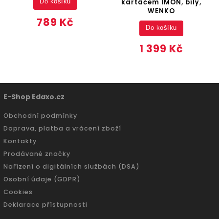
kartáčem IMON, bílý,
Do košíku
WENKO
789 Kč
Do košíku
1 399 Kč
E-Shop Edaxo.cz
Obchodní podmínky
Doprava, platba a vrácení zboží
Kontakty
Prodávané značky
Nařízení o digitálních službách (DSA)
Osobní údaje (GDPR)
Cookies
Deklarace přístupnosti