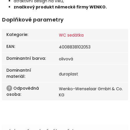
atraktivní design na víku,
značkový produkt německé firmy WENKO.
Doplňkové parametry
Kategorie
:
WC sedátka
EAN
:
4008838102053
Dominantní barva
:
olivová
Dominantní
duroplast
materiál
:
?
Odpovědná
Wenko-Wenselaar GmbH & Co.
osoba
:
KG