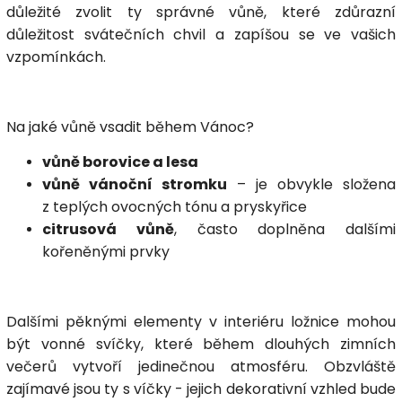
důležité zvolit ty správné vůně, které zdůrazní
důležitost svátečních chvil a zapíšou se ve vašich
vzpomínkách.
Na jaké vůně vsadit během Vánoc?
vůně borovice a lesa
vůně vánoční stromku
– je obvykle složena
z teplých ovocných tónu a pryskyřice
citrusová vůně
, často doplněna dalšími
kořeněnými prvky
Dalšími pěknými elementy v interiéru ložnice mohou
být vonné svíčky, které během dlouhých zimních
večerů vytvoří jedinečnou atmosféru. Obzvláště
zajímavé jsou ty s
víčky
- jejich dekorativní vzhled bude