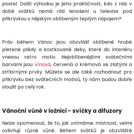
postel
. Další výhodou je jeho praktičnost, kdo z nás v
době svátků nemá rád lenošení u televize pod
přikrývkou s nějakým oblíbeným teplým nápojem?
Práv během Vánoc jsou obzvlášť oblíbené hrubé
pletené plédy a kostkované deky, které do interiéru
vnesou retro motiv. Nejoblíbenějšími svátečními
barvami jsou
vínová
, červená a krémová se zlatými a
stříbrnými prvky. Můžete se ale také rozhodnout pro
přikrývku bez svátečních motivů, ty nám budou dobře
sloužit po celý rok.
Vánoční vůně v ložnici - svíčky a difuzory
Nelze opomenout, že to, jak vnímáme místnost, velmi
ovlivňují různé
vůně
. Během svátků je obzvláště