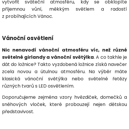
vytvořit sváteční atmosféru, kdy se obklopíte
příjemnou vůní, měkkým světlem a radostí
z probíhajících Vánoc.
Vánoční osvětlení
Nic nenavodí vánoční atmosféru víc, než různé
světelné girlandy a vánoční světýlka
. A co takhle je
dát do ložnice? Takto vyzdobená ložnice získá navečer
zcela novou a útulnou atmosféru. Na výběr máte
klasická vánoční světýlka nebo světelné řetězy
různých tvarů s LED osvětlením.
Doporučujeme zejména vzory hvězdiček, domečků a
sněhových vloček, které probouzejí nejen dětskou
představivost.